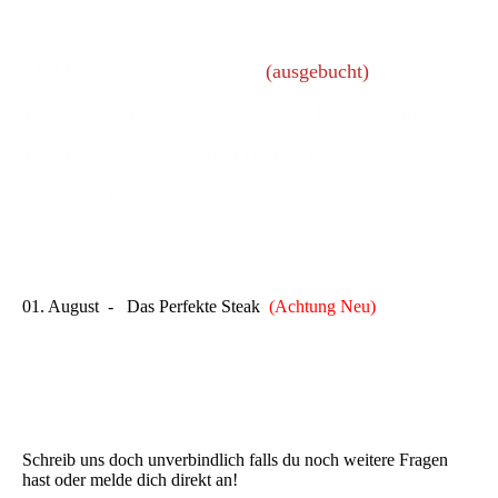
21. März
- American BBQ
(ausgebucht)
18. April - Das perfekte Steak für Fortgeschrittene
14. Mai - Grillkurs zum Herrentag
20. Juni - Tapas und Spieße
22. August - Das perfekte Steak
01. August - Das Perfekte Steak
(Achtung Neu)
19. September - American BBQ 2.0
3. Oktober - Wild Grillen
Schreib uns doch unverbindlich falls du noch weitere Fragen
hast oder melde dich direkt an!